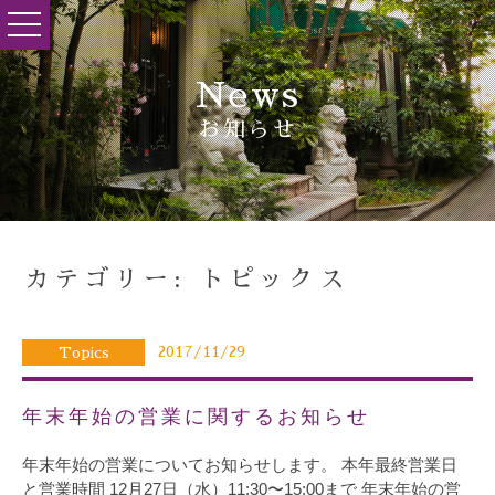
toggle
navigation
News
お知らせ
カテゴリー: トピックス
2017/11/29
Topics
年末年始の営業に関するお知らせ
年末年始の営業についてお知らせします。 本年最終営業日
と営業時間 12月27日（水）11:30〜15:00まで 年末年始の営