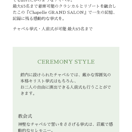
でも訪れたかのようなチャペル。
最大65名まで着席可能のクラシカルとリゾートを融合し
たこの『Chapelle GRAND SALON』で一生の記憶、
記録に残る感動的な挙式を。
チャペル挙式・人前式が可能 最大65名まで
CEREMONY STYLE
館内に設けられたチャペルでは、厳かな雰囲気の
本格キリスト挙式はもちろん、
お二人の自由に演出できる人前式も行うことがで
きます。
教会式
神聖なチャペルで誓いをささげる挙式は、荘厳で感
動的なセレモニー。