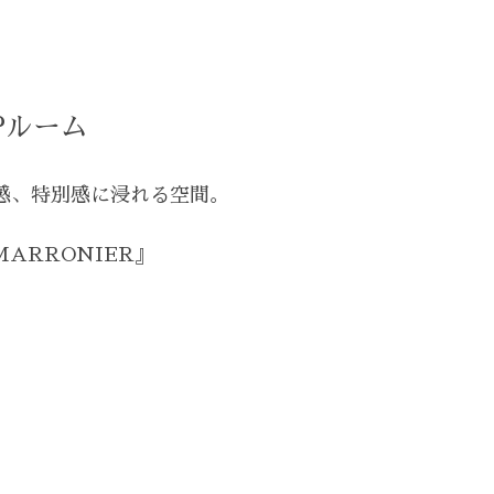
Pルーム
感、特別感に浸れる空間。
ど
ARRONIER』