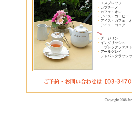
・
エスプレッソ
・
カプチーノ
・
カフェ・オレ
・
アイス・コーヒー
・
アイス・カフェ・
・
アイス・ココア
Tea
・
ダージリン
・
イングリッシュ・
ブレックファス
・
アールグレイ
・
ジャパンクラッシ
Copyright 2008 Jar