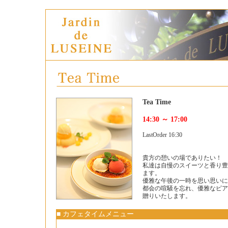
Tea Time
14:30 ～ 17:00
LastOrder 16:30
貴方の憩いの場でありたい！
私達は自慢のスイーツと香り豊
ます。
優雅な午後の一時を思い思いに
都会の喧騒を忘れ、優雅なピア
贈りいたします。
■ カフェタイムメニュー