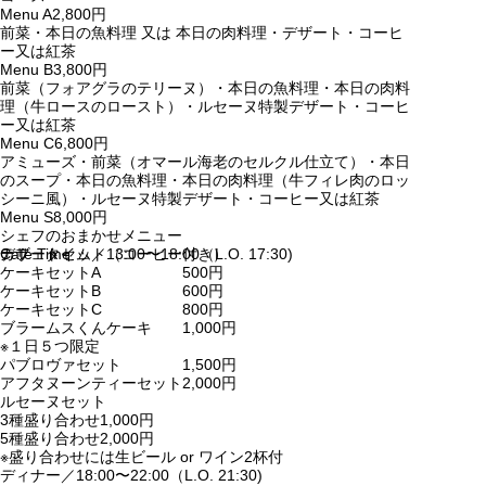
Menu A
2,800円
前菜・本日の魚料理 又は 本日の肉料理・デザート・コーヒ
ー又は紅茶
Menu B
3,800円
前菜（フォアグラのテリーヌ）・本日の魚料理・本日の肉料
理（牛ロースのロースト）・ルセーヌ特製デザート・コーヒ
ー又は紅茶
Menu C
6,800円
アミューズ・前菜（オマール海老のセルクル仕立て）・本日
のスープ・本日の魚料理・本日の肉料理（牛フィレ肉のロッ
シーニ風）・ルセーヌ特製デザート・コーヒー又は紅茶
Menu S
8,000円
シェフのおまかせメニュー
カフェタイム／13:00〜18:00（L.O. 17:30)
Cafe Time
デザートセット（コーヒー付き）
ケーキセットA
500円
ケーキセットB
600円
ケーキセットC
800円
ブラームスくんケーキ
1,000円
※１日５つ限定
パブロヴァセット
1,500円
アフタヌーンティーセット
2,000円
ルセーヌセット
3種盛り合わせ
1,000円
5種盛り合わせ
2,000円
※盛り合わせには生ビール or ワイン2杯付
ディナー／18:00〜22:00（L.O. 21:30)