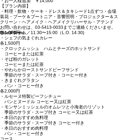
・お一人様追加 ￥14,000
【プラン内容】
・料理・飲物・ケーキ・ドレス＆タキシード1点ずつ・会場
装花・ブーケ＆ブートニア・音響照明・プロジェクター＆ス
クリーン・ヘアメイク・ヘアメイクリハーサル・アテンド
お問い合わせは、03-5413-0033までご連絡くださいませ。
ランチタイム／11:30〜15:00（L.O. 14:30)
Lunch Time
ワンプレート
各1,000円
・シェフの気まぐれカレー
各1,500円
・クロックムッシュ ハムとチーズのホットサンド
コーヒーまたは紅茶
・そば粉のガレット
コーヒーまたは紅茶
・やわらかローストサンドビーフサンド
季節のサラダ・スープ付き・コーヒー付き
・きまぐれグラタン
パン・コーヒー付き
各2,000円
・
ルセーヌ特製ビーフシチュー
パンとヌードル コーヒー又は紅茶
・
モンサンミッシェルのオムレツと小海老のリゾット
季節のサラダ・スープ付き コーヒー又は紅茶
・
本日のおすすめ魚料理
季節のサラダ・スープ付き コーヒー付き
・本日のおすすめ肉料理
パン・コーヒー付き
コース