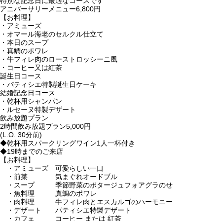
特別な記念日に最適なコースです
アニバーサリーメニュー
6,800円
【お料理】
・アミューズ
・オマール海老のセルクル仕立て
・本日のスープ
・真鯛のポワレ
・牛フィレ肉のローストロッシーニ風
・コーヒー又は紅茶
誕生日コース
・パティシエ特製誕生日ケーキ
結婚記念日コース
・乾杯用シャンパン
・ルセーヌ特製デザート
飲み放題プラン
2時間飲み放題プラン
5,000円
(L.O. 30分前)
◆乾杯用スパークリングワイン1人一杯付き
◆19時までのご来店
【お料理】
・アミューズ 可愛らしい一口
・前菜 気まぐれオードブル
・スープ 季節野菜のポタージュフォアグラのせ
・魚料理 真鯛のポワレ
・肉料理 牛フィレ肉とエスカルゴのハーモニー
・デザート パティシエ特製デザート
・カフェ コーヒー または 紅茶