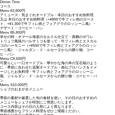
Dinner Time
コース
Menu A
3,800円
アミューズ・気まぐれオードブル・本日のおすすめ魚料理
又は 本日のおすすめ肉料理（+¥800で牛フィレ肉のロース
ト、+¥1,300で牛フィレ肉とフォアグラのロッシーニ風）・
デザート・コーヒー・パン
Menu B
5,800円
幸せの時・オマール海老のセルクル仕立て・真鯛のポワレ
トリュフ風味のバルサミコを使って・牛フィレ肉とエスカル
ゴのハーモニー（+¥500で牛フィレ肉とフォアグラのロッシ
ーニ風）・ジャルダン・ド・ルセーヌからの贈り物、コー
ヒ・パン
Menu C
8,500円
可愛らしい一口オードブル・華やかな海の幸の宝石箱のよう
に・季節に合わせた温製オードブル・南仏プロバンスをイメ
ージしたお魚料理・牛フィレ肉とフォアグラのロッシーニ
風、ジャルダン・ド・ルセーヌからの贈り物・コーヒー・パ
ン
Menu S
10,000円
シェフのおまかせメニュー
季節の素材や厳選した旬の食材を使い、その日のおすすめの
メニューをシェフが特別にご用意いたします。
コース内容はその日の入荷により異なります。
季節感豊かなフランス料理をぜひご堪能ください。