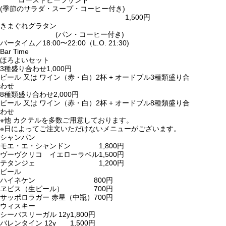
ローストビーフサンド
(季節のサラダ・スープ・コーヒー付き)
1,500円
きまぐれグラタン
(パン・コーヒー付き)
バータイム／18:00〜22:00（L.O. 21:30)
Bar Time
ほろよいセット
3種盛り合わせ
1,000円
ビール 又は ワイン（赤・白）2杯 + オードブル3種類盛り合
わせ
8種類盛り合わせ
2,000円
ビール 又は ワイン（赤・白）2杯 + オードブル8種類盛り合
わせ
※他 カクテルを多数ご用意しております。
※日によってご注文いただけないメニューがございます。
シャンパン
モエ・エ・シャンドン
1,800円
ヴーヴクリコ イエローラベル
1,500円
テタンジェ
1,200円
ビール
ハイネケン
800円
ヱビス（生ビール）
700円
サッポロラガー 赤星（中瓶）
700円
ウィスキー
シーバスリーガル 12y
1,800円
バレンタイン 12y
1,500円