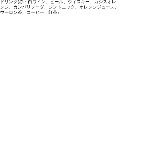
ドリンク
(赤・白ワイン、ビール、ウィスキー、カシスオレ
ンジ、カンパリソーダ、ジントニック、オレンジジュース、
ウーロン茶、コーヒー、紅茶)
※3時間限定
※ご希望の人数に合せて個室をご用意させて頂きます。
オプション
音響費（マイク含む）
30,000円
プロジェクター＆スクリーン
30,000円
ピアノ使用料
30,000円
蓄音機
30,000円
アクセス
Access