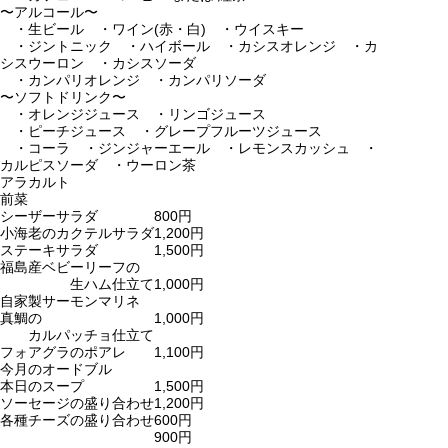
〜アルコール〜
・生ビール ・ワイン(赤・白) ・ウイスキー
・ジントニック ・ハイボール ・カシスオレンジ ・カ
シスウーロン ・カシスソーダ
・カンパリオレンジ ・カンパリソーダ
〜ソフトドリンク〜
・オレンジジュース ・リンゴジュース
・ピーチジュース ・グレープフルーツジュース
・コーラ ・ジンジャーエール ・レモンスカッシュ ・
カルピスソーダ ・ウーロン茶
アラカルト
前菜
シーザーサラダ
800円
小海老のカクテルサラダ
1,200円
ステーキサラダ
1,500円
福島産ベビーリーフの
生ハム仕立て
1,000円
自家製サーモンマリネ
真鯛の
1,000円
カルパッチョ仕立て
フォアグラのポアレ
1,100円
今月のオードブル
本日のスープ
1,500円
ソーセージの盛り合わせ
1,200円
各種チーズの盛り合わせ
600円
900円