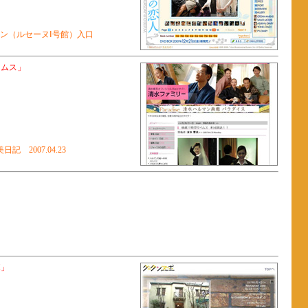
ン（ルセーヌⅠ号館）入口
タイムス」
日記 2007.04.23
ボ」