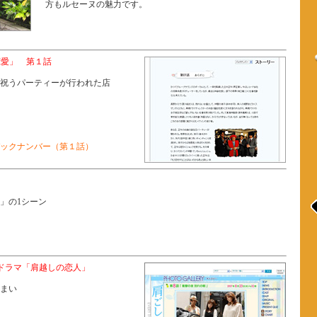
方もルセーヌの魅力です。
な恋愛」 第１話
祝うパーティーが行われた店
ックナンバー（第１話）
」
」の1シーン
日 ドラマ「肩越しの恋人」
まい