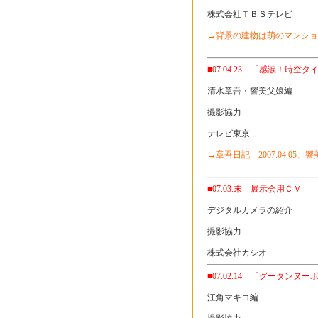
株式会社ＴＢＳテレビ
→背景の建物は萌のマンショ
■07.04.23 「感涙！時空
清水章吾・響美父娘編
撮影協力
テレビ東京
→章吾日記 2007.04.05、響美
■07.03.末 展示会用ＣＭ
デジタルカメラの紹介
撮影協力
株式会社カシオ
■07.02.14 「グータンヌー
江角マキコ編