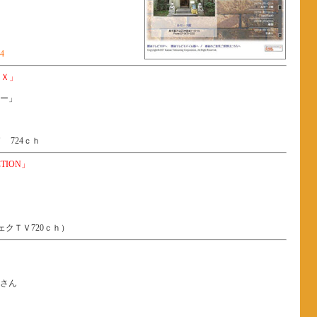
4
ＡＸ」
ー」
 724ｃｈ
CTION」
フェクＴＶ720ｃｈ）
」
さん