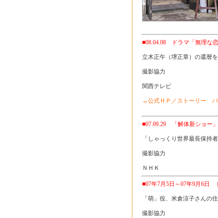
■08.04.08 ドラマ「無理
立木正午（堺正章）の還暦を
撮影協力
関西テレビ
→公式ＨＰ／ストーリー バ
■07.09.29 「解体新ショー
「しゃっくり世界最長保持者
撮影協力
ＮＨＫ
■07年7月5日～07年9月6
「萌」役、米倉涼子さんの住
撮影協力