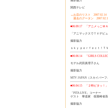
撮影協力
関西テレビ
→お店のリスト 2007.02.14
過去のグータン 2007.02.1
■06.09.17 「アニメっこＭ
「アニマックスでＴＶデビュ
撮影協力
ｓｋｙ ｐｅｒｆｅｃｔ！ＴＶ
■06.06.14 「GIRLS COLLE
モデル武田真理子さん
撮影協力
MTV JAPAN（スカイパー
■06.04.15 「２時ピタッ！
「PITA LIVE」コーナー
ゲスト 華道家 假屋崎省吾
撮影協力