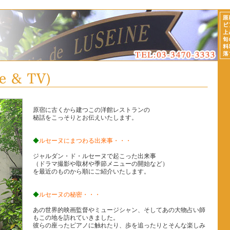
原宿に古くから建つこの洋館レストランの
秘話をこっそりとお伝えいたします。
◆
ルセーヌにまつわる出来事・・・
ジャルダン・ド・ルセーヌで起こった出来事
（ドラマ撮影や取材や季節メニューの開始など）
を最近のものから順にご紹介いたします。
◆
ルセーヌの秘密・・・
あの世界的映画監督やミュージシャン、そしてあの大物占い師
もこの地を訪れていきました。
彼らの座ったピアノに触れたり、歩を追ったりとそんな楽しみ